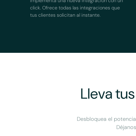
Implementa una nueva integración con un
click. Ofrece todas las integraciones que
tus clientes solicitan al instante.
Lleva tus
Desbloquea el potencial
Déjanos