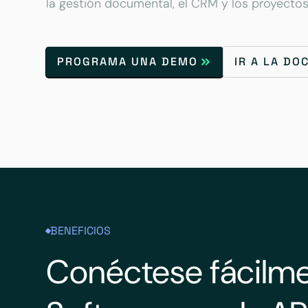
la gestión documental, el CRM y los proyectos
PROGRAMA UNA DEMO
IR A LA D
BENEFICIOS
Conéctese fácilme