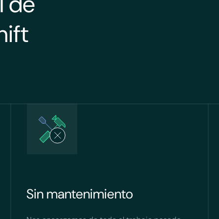
I de
ift
Sin mantenimiento