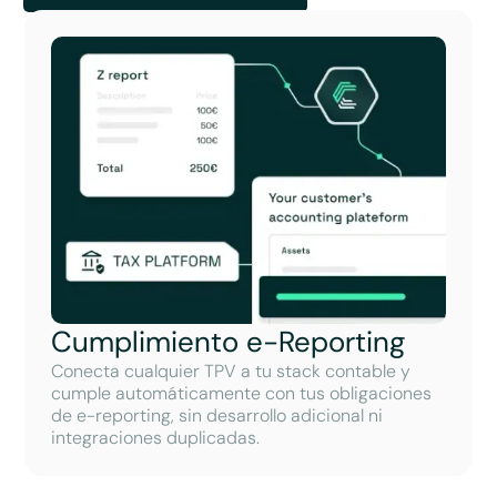
Cumplimiento e-Reporting
Conecta cualquier TPV a tu stack contable y
cumple automáticamente con tus obligaciones
de e-reporting, sin desarrollo adicional ni
integraciones duplicadas.