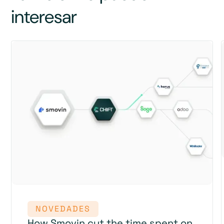
interesar
NOVEDADES
How Smovin cut the time spent on