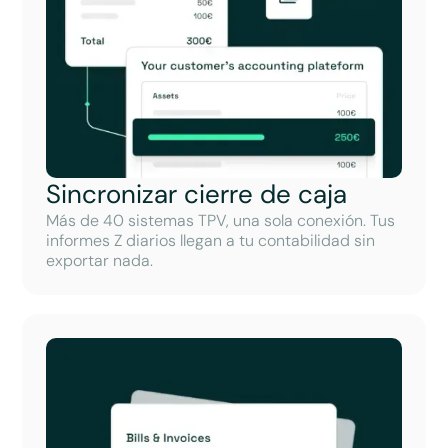
Sincronizar cierre de caja
Más de 40 sistemas TPV, una sola conexión. Tus
informes Z diarios llegan a tu contabilidad sin
exportar nada.