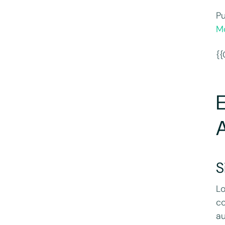
Pu
M
{{
E
S
Lo
c
au