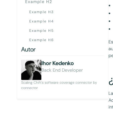
Example H2
Example H3
Example H4
Example H5
Example H6
Es
Autor
au
pe
Ihor Kedenko
Back End Developer
Scaling Chift's software coverage connector by
connector
La
Ac
in