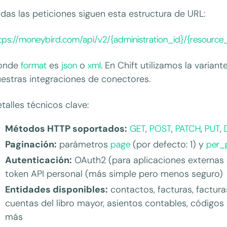
das las peticiones siguen esta estructura de URL:
tps://moneybird.com/api/v2/{administration_id}/{resource_
onde
format
es
json
o
xml
. En Chift utilizamos la variant
estras integraciones de conectores.
talles técnicos clave:
Métodos HTTP soportados:
GET
,
POST
,
PATCH
,
PUT
,
Paginación:
parámetros
page
(por defecto: 1) y
per_
Autenticación:
OAuth2 (para aplicaciones externas 
token API personal (más simple pero menos seguro)
Entidades disponibles:
contactos, facturas, factura
cuentas del libro mayor, asientos contables, códigos
más