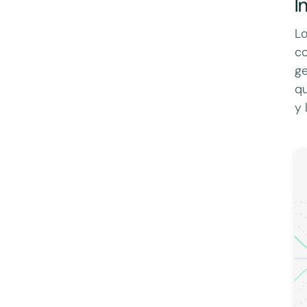
I
Lo
co
ge
qu
y 