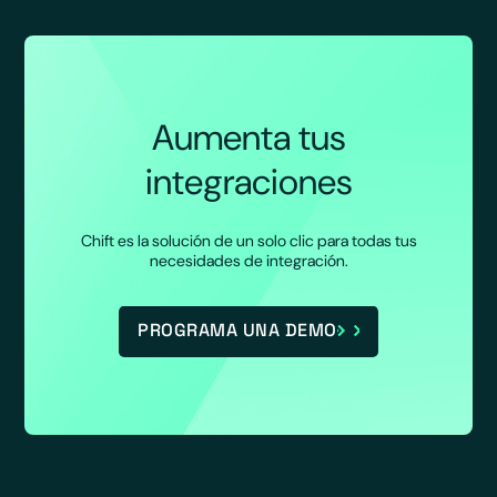
alcance y la precisión de tus funcionalidades de
IA.
Chift resuelve este problema desde la raíz: nuestra
capa de integración normaliza y centraliza los
Aumenta tus
datos de tus diferentes fuentes. Gracias al MCP
(Model Context Protocol), tus sistemas de IA
integraciones
acceden a datos coherentes en tiempo real para
construir features de IA sobre datos limpios,
automatizar tareas complejas y ofrecer análisis
Chift es la solución de un solo clic para todas tus
necesidades de integración.
predictivos realmente fiables.
PROGRAMA UNA DEMO