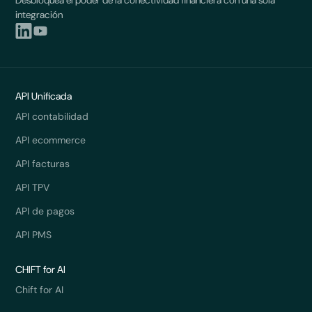
potenciadas por IA con impacto real.
integración
API Unificada
API contabilidad
API ecommerce
API facturas
API TPV
API de pagos
API PMS
CHIFT for AI
Chift for AI