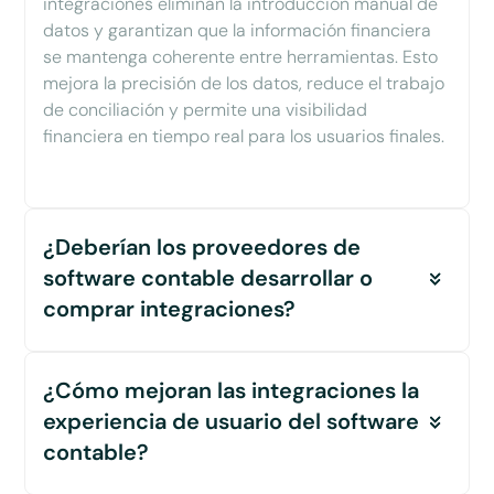
integraciones eliminan la introducción manual de
datos y garantizan que la información financiera
se mantenga coherente entre herramientas. Esto
mejora la precisión de los datos, reduce el trabajo
de conciliación y permite una visibilidad
financiera en tiempo real para los usuarios finales.
¿Deberían los proveedores de
software contable desarrollar o
comprar integraciones?
Para la mayoría de los proveedores de software
¿Cómo mejoran las integraciones la
contable, desarrollar integraciones internamente
se convierte rápidamente en un cuello de botella a
experiencia de usuario del software
medida que escalan.
contable?
Cada integración requiere: