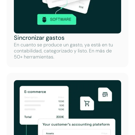
Sincronizar gastos
En cuanto se produce un gasto, ya está en tu
contabilidad, categorizado y listo. En más de
50+ herramientas.