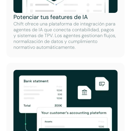
Potenciar tus features de IA
Chift ofrece una plataforma de integración para
agentes de IA que conecta contabilidad, pagos
y sistemas de TPV. Los agentes gestionan flujos,
normalización de datos y cumplimiento
normativo automáticamente.