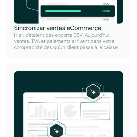
Sincronizar ventas eCommerce
Hier, c'étaient des exports CSV. Aujourd'hui,
ventes, TVA et paiements arrivent dans votre
comptabilité dès qu'un client passe à la caisse.