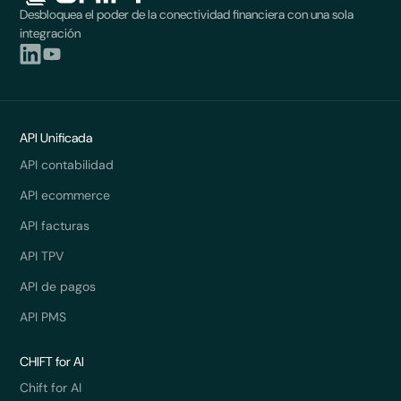
Desbloquea el poder de la conectividad financiera con una sola
integración
API Unificada
API contabilidad
API ecommerce
API facturas
API TPV
API de pagos
API PMS
CHIFT for AI
Chift for AI