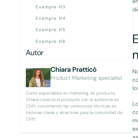
em
Example H3
di
Example H4
Example H5
E
Example H6
Autor
Chiara Pratticò
No
Product Marketing specialist
co
lo
Como especialista en marketing de producto,
Chiara conecta el producto con la audiencia en
Lo
Chift, convirtiendo las conexiones técnicas en
co
historias claras y atractivas para la comunidad de
Chift.
mo
ex
as