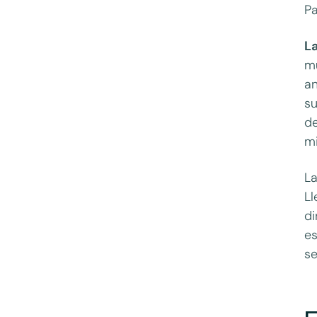
Pa
L
mu
an
su
de
m
La
Ll
di
es
se