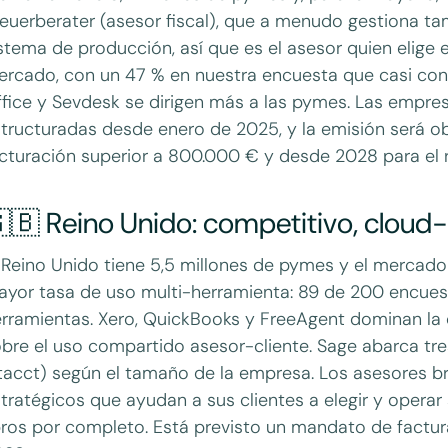
euerberater (asesor fiscal), que a menudo gestiona ta
stema de producción, así que es el asesor quien elige 
rcado, con un 47 % en nuestra encuesta que casi con
fice y Sevdesk se dirigen más a las pymes. Las empres
tructuradas desde enero de 2025, y la emisión será 
cturación superior a 800.000 € y desde 2028 para el r
🇧 Reino Unido: competitivo, cloud-f
 Reino Unido tiene 5,5 millones de pymes y el mercado
yor tasa de uso multi-herramienta: 89 de 200 encues
rramientas. Xero, QuickBooks y FreeAgent dominan la
bre el uso compartido asesor-cliente. Sage abarca tr
tacct) según el tamaño de la empresa. Los asesores b
tratégicos que ayudan a sus clientes a elegir y operar 
bros por completo. Está previsto un mandato de factu