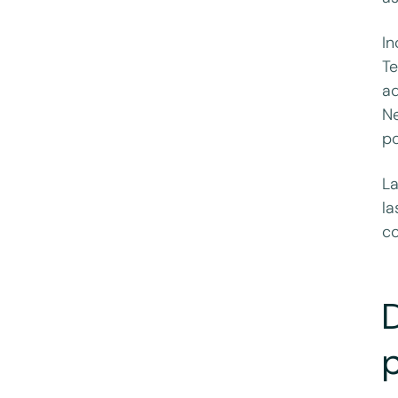
In
Te
ad
Ne
po
La
la
c