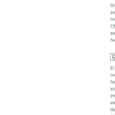
St
si
me
Of
es
fa

El
ma
he
so
In
es
li