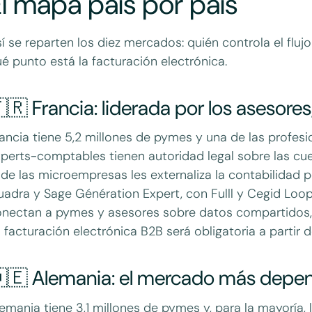
l mapa país por país
í se reparten los diez mercados: quién controla el flu
é punto está la facturación electrónica.
🇷 Francia: liderada por los asesores
ancia tiene 5,2 millones de pymes y una de las profes
perts-comptables tienen autoridad legal sobre las cue
de las microempresas les externaliza la contabilidad p
adra y Sage Génération Expert, con Fulll y Cegid Loo
nectan a pymes y asesores sobre datos compartidos, 
 facturación electrónica B2B será obligatoria a partir
🇪 Alemania: el mercado más depen
emania tiene 3,1 millones de pymes y, para la mayoría,