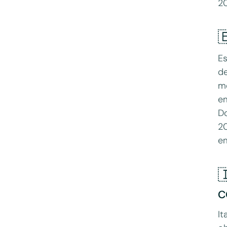
2

Es
de
me
em
Do
20
em

c
It