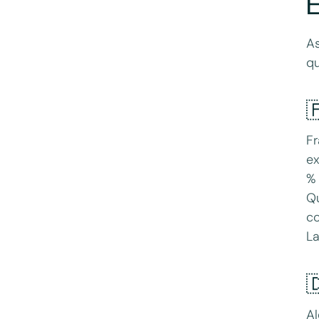
E
As
qu

Fr
ex
% 
Qu
co
La

Al