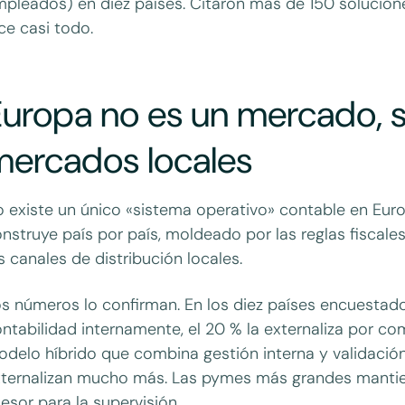
pleados) en diez países. Citaron más de 150 soluciones
ce casi todo.
uropa no es un mercado, s
mercados locales
 existe un único «sistema operativo» contable en Europ
nstruye país por país, moldeado por las reglas fiscale
s canales de distribución locales.
s números lo confirman. En los diez países encuestado
ntabilidad internamente, el 20 % la externaliza por co
delo híbrido que combina gestión interna y validaci
ternalizan mucho más. Las pymes más grandes mantien
esor para la supervisión.