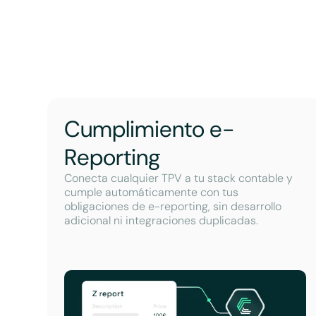
Cumplimiento e-
Reporting
Conecta cualquier TPV a tu stack contable y
cumple automáticamente con tus
obligaciones de e-reporting, sin desarrollo
adicional ni integraciones duplicadas.