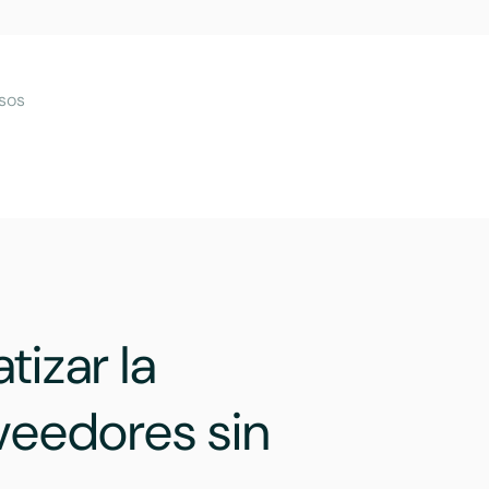
sos
tizar la
veedores sin