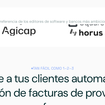
 referencia de los editores de software y bancos más ambicio
TAN FÁCIL COMO 1–2–3
 a tus clientes automa
ión de facturas de pro