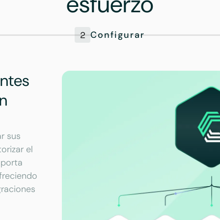
esfuerzo
Configurar
entes
en
r sus
orizar el
oporta
freciendo
graciones