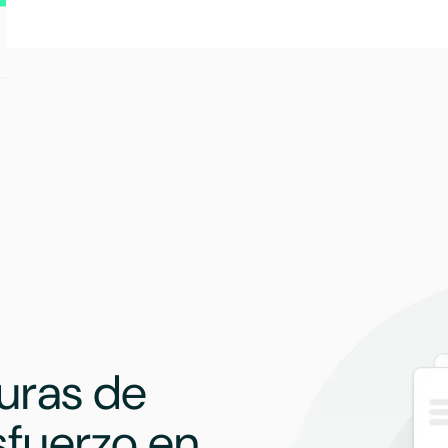
turas de
sfuerzo en