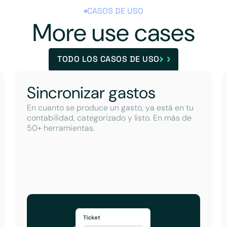
CASOS DE USO
More use cases
TODO LOS CASOS DE USO
Sincronizar gastos
En cuanto se produce un gasto, ya está en tu
contabilidad, categorizado y listo. En más de
50+ herramientas.