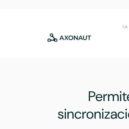
La
Permite
sincronizac