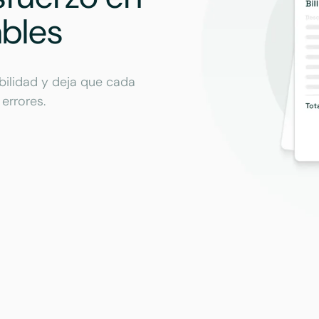
ables
bilidad y deja que cada
 errores.