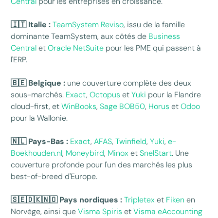
Central
pour les entreprises en croissance.
🇮🇹 Italie :
TeamSystem Reviso
, issu de la famille
dominante TeamSystem, aux côtés de
Business
Central
et
Oracle NetSuite
pour les PME qui passent à
l'ERP.
🇧🇪 Belgique :
une couverture complète des deux
sous-marchés.
Exact
,
Octopus
et
Yuki
pour la Flandre
cloud-first, et
WinBooks
,
Sage BOB50
,
Horus
et
Odoo
pour la Wallonie.
🇳🇱 Pays-Bas :
Exact
,
AFAS
,
Twinfield
,
Yuki
,
e-
Boekhouden.nl
,
Moneybird
,
Minox
et
SnelStart
. Une
couverture profonde pour l'un des marchés les plus
best-of-breed d'Europe.
🇸🇪🇩🇰🇳🇴 Pays nordiques :
Tripletex
et
Fiken
en
Norvège, ainsi que
Visma Spiris
et
Visma eAccounting