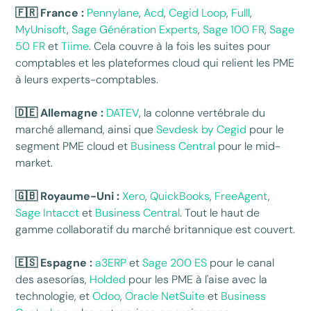
🇫🇷 France :
Pennylane
,
Acd
,
Cegid Loop
,
Fulll
,
MyUnisoft
,
Sage Génération Experts
,
Sage 100 FR
,
Sage
50 FR
et
Tiime
. Cela couvre à la fois les suites pour
comptables et les plateformes cloud qui relient les PME
à leurs experts-comptables.
🇩🇪 Allemagne :
DATEV
, la colonne vertébrale du
marché allemand, ainsi que
Sevdesk by Cegid
pour le
segment PME cloud et
Business Central
pour le mid-
market.
🇬🇧 Royaume-Uni :
Xero
,
QuickBooks
,
FreeAgent
,
Sage Intacct
et
Business Central
. Tout le haut de
gamme collaboratif du marché britannique est couvert.
🇪🇸 Espagne :
a3ERP
et
Sage 200 ES
pour le canal
des asesorías,
Holded
pour les PME à l'aise avec la
technologie, et
Odoo
,
Oracle NetSuite
et
Business