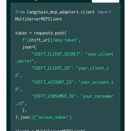
from
langchain_mcp_adapters.client
import
MultiServerMCPClient
token = requests.post(
f"{
chift_url
}/mcp-token"
,
json={
"CHIFT_CLIENT_SECRET": "your_client
_secret"
,
"CHIFT_CLIENT_ID": "your_client_i
d"
,
"CHIFT_ACCOUNT_ID": "your_account_i
d"
,
"CHIFT_CONSUMER_ID": "your_consumer
_id"
,
},
).json
()["access_token"]