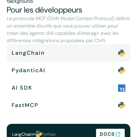
Pour les développeurs
Le protocole MCP (Chift Model Context Protocol) définit
un ensemble d'outils que vous pouvez utiliser pour
créer des agents d'IA capables d'interagir avec les
différentes intégrations proposées par Chift.
LangChain
PydanticAI
AI SDK
FastMCP
DOCS
LangChain
Python