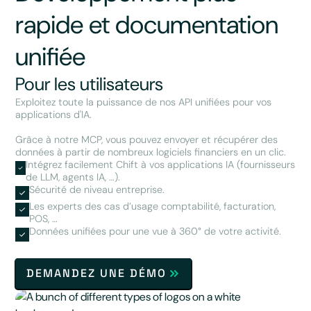
rapide et documentation
unifiée
Pour les utilisateurs
Exploitez toute la puissance de nos API unifiées pour vos
applications d'IA.
Grâce à notre MCP, vous pouvez envoyer et récupérer des
données à partir de nombreux logiciels financiers en un clic.
Intégrez facilement Chift à vos applications IA (fournisseurs
de LLM, agents IA, …).
Sécurité de niveau entreprise.
Les experts des cas d’usage comptabilité, facturation,
POS, …
Données unifiées pour une vue à 360° de votre activité.
DEMANDEZ UNE DÉMO