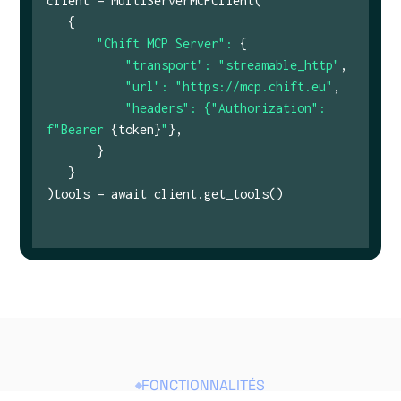
client = MultiServerMCPClient(
{
"Chift MCP Server":
{
"transport": "streamable_http"
,
"url": "https://mcp.chift.eu"
,
"headers": {"Authorization":
f"Bearer
{token}
"
},
}
}
)tools = await client.get_tools()
FONCTIONNALITÉS