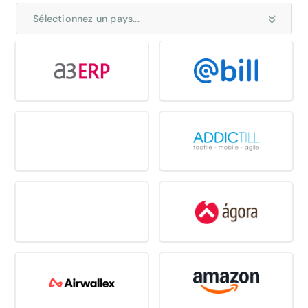
Sélectionnez un pays...
Select all country
Allemagne
Belgique
Espagne
France
Italie
Nordiques
Pays-Bas
Royaume-Uni
Suisse