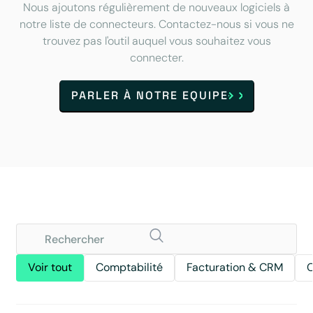
Nous ajoutons régulièrement de nouveaux logiciels à
notre liste de connecteurs. Contactez-nous si vous ne
trouvez pas l'outil auquel vous souhaitez vous
connecter.
PARLER À NOTRE EQUIPE
Voir tout
Comptabilité
Facturation & CRM
C