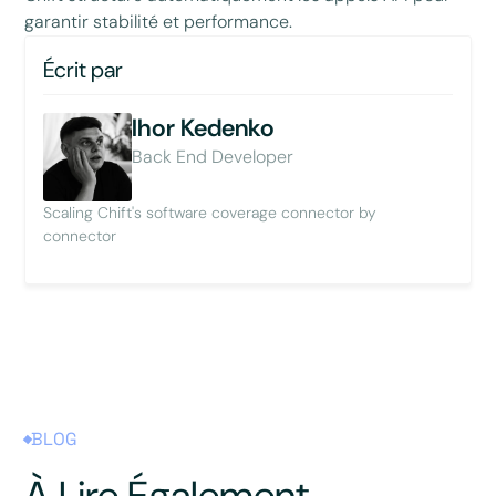
garantir stabilité et performance.
Écrit par
Ihor Kedenko
Back End Developer
Scaling Chift's software coverage connector by
connector
BLOG
À Lire Également