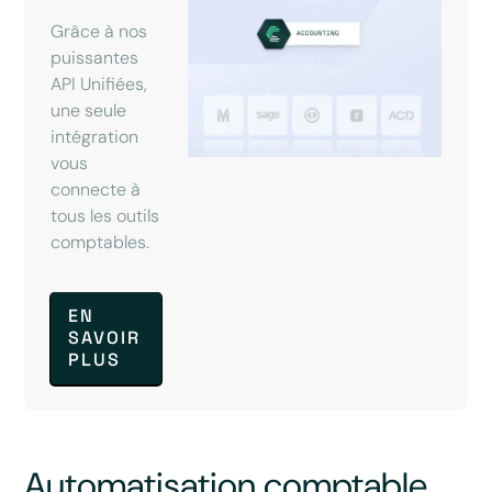
Grâce à nos
puissantes
API Unifiées,
une seule
intégration
vous
connecte à
tous les outils
comptables.
EN
SAVOIR
PLUS
Automatisation comptable