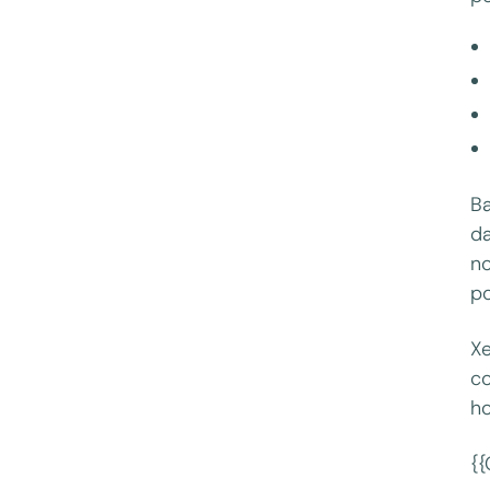
Ba
da
no
po
Xe
co
h
{{