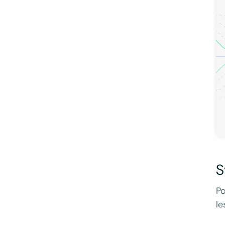
S
Po
le