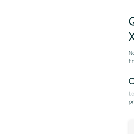
Q
X
No
fi
O
Le
pr