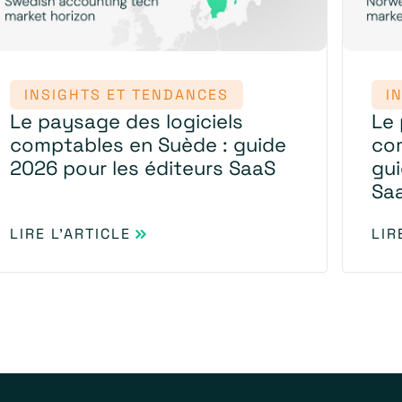
INSIGHTS ET TENDANCES
I
Le paysage des logiciels
Le 
comptables en Suède : guide
co
2026 pour les éditeurs SaaS
gui
Sa
LIRE L'ARTICLE
LIR