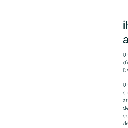
i
Un
d'
Da
Un
so
at
de
ce
de