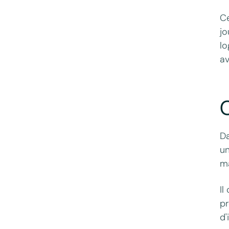
Ce
jo
lo
av
C
Da
un
m
Il
pr
d'