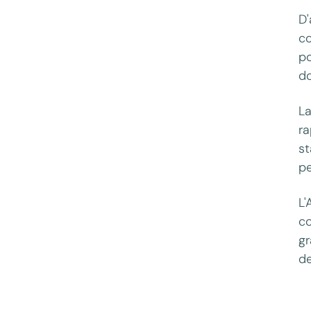
D'
co
po
do
La
ra
st
pe
L'
co
gr
de