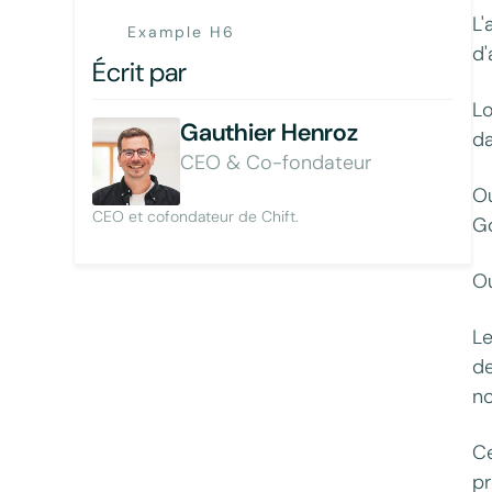
L'
Example H6
d'
Écrit par
Lo
Gauthier Henroz
da
CEO & Co-fondateur
Ou
CEO et cofondateur de Chift.
Go
Ou
Le
de
no
Ce
pr