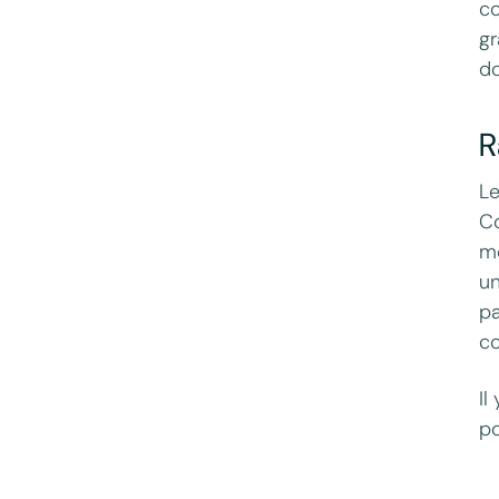
co
gr
do
R
Le
Co
mo
un
pa
co
Il
po