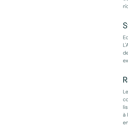
n'
S
Ec
L'
de
ex
R
Le
co
li
à 
en