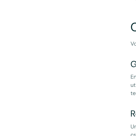
C
Vo
G
En
ut
te
R
Un
cr