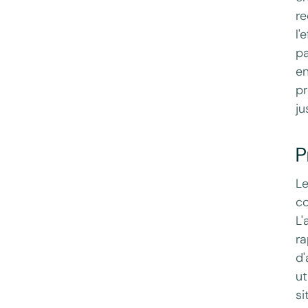
re
l'
pa
en
pr
ju
P
Le
co
L'
ra
d'
ut
si