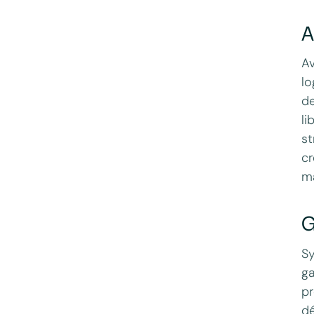
A
Av
lo
de
li
st
cr
ma
G
Sy
ga
pr
dé