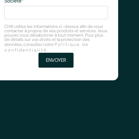
Société
*
Chift utilise les informations ci-dessus afin de vous
contacter à propos de ses produits et services. Vous
pouvez vous désabonner à tout moment. Pour plus
de détails sur vos droits et la protection des
données, consultez notre
Politique de
confidentialité
.