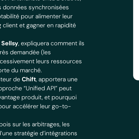
es données synchronisées
tabilité pour alimenter leur
ng client et gagner en rapidité
z
Sellsy
, expliquera comment ils
 très demandée (les
xcessivement leurs ressources
forte du marché.
ateur de
Chift
, apportera une
approche “Unified API” peut
vantage produit, et pourquoi
pour accélérer leur go-to-
ois sur les arbitrages, les
une stratégie d’intégrations