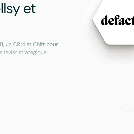
lsy et
2B, un CRM et Chift pour
levier stratégique.