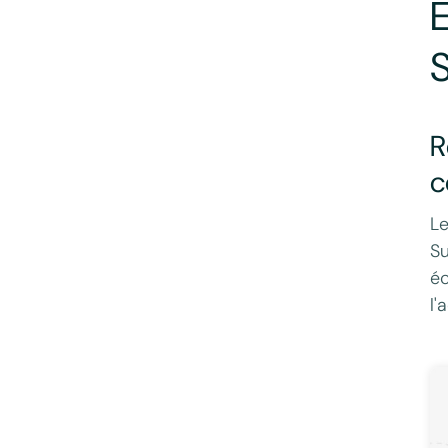
E
R
c
Le
Su
éc
l'