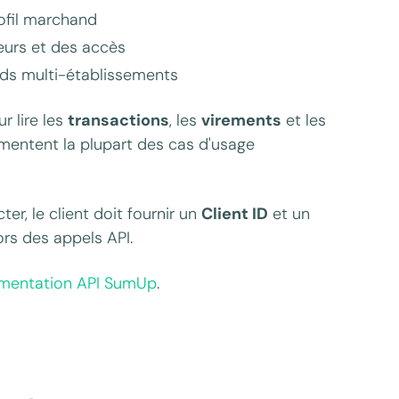
ofil marchand
teurs et des accès
nds multi-établissements
r lire les
transactions
, les
virements
et les
limentent la plupart des cas d'usage
ter, le client doit fournir un
Client ID
et un
ors des appels API.
mentation API SumUp
.