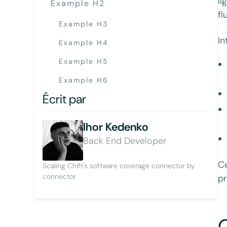
li
Example H2
fl
Example H3
In
Example H4
Example H5
Example H6
Écrit par
Ihor Kedenko
Back End Developer
Ce
Scaling Chift's software coverage connector by
connector
pr