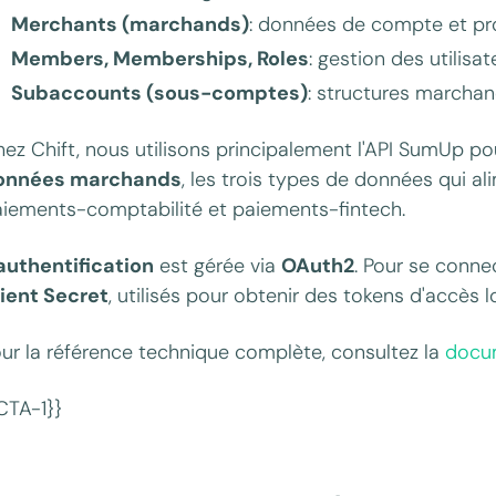
Merchants (marchands)
: données de compte et pr
Members, Memberships, Roles
: gestion des utilisa
Subaccounts (sous-comptes)
: structures marcha
ez Chift, nous utilisons principalement l'API SumUp pou
onnées marchands
, les trois types de données qui a
iements-comptabilité et paiements-fintech.
authentification
est gérée via
OAuth2
. Pour se connec
ient Secret
, utilisés pour obtenir des tokens d'accès l
ur la référence technique complète, consultez la
docu
CTA-1}}