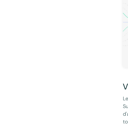
V
Le
Su
d'
to