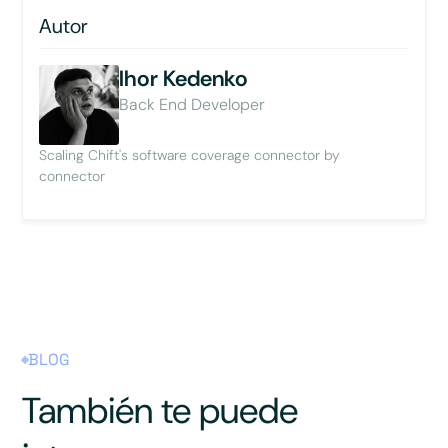
Autor
Ihor Kedenko
Back End Developer
Scaling Chift's software coverage connector by
connector
BLOG
También te puede