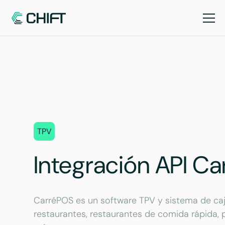
TPV
Integración API C
CarréPOS es un software TPV y sistema de caj
restaurantes, restaurantes de comida rápida, p