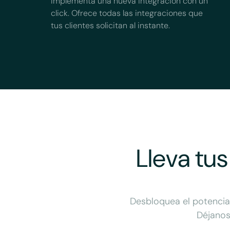
Implementa una nueva integración con un
click. Ofrece todas las integraciones que
tus clientes solicitan al instante.
Lleva tus
Desbloquea el potencial
Déjanos