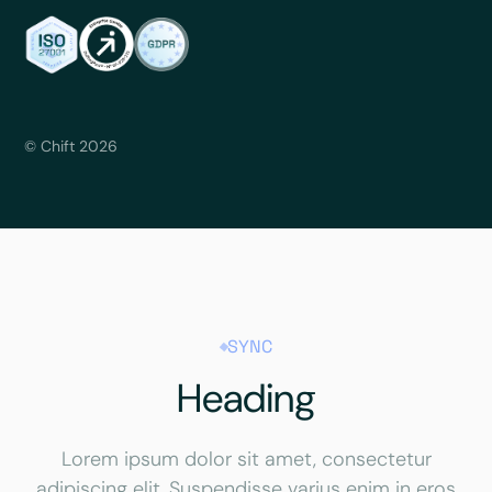
© Chift 2026
SYNC
Heading
Lorem ipsum dolor sit amet, consectetur
adipiscing elit. Suspendisse varius enim in eros