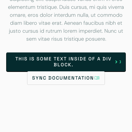
elementum tristique. Duis cursus, mi quis viverra
ornare, eros dolor interdum nulla, ut commodo
diam libero vitae erat. Aenean faucibus nibh et
justo cursus id rutrum lorem imperdiet. Nunc ut
sem vitae risus tristique posuere.
THIS IS SOME TEXT INSIDE OF A DIV
BLOCK.
SYNC DOCUMENTATION