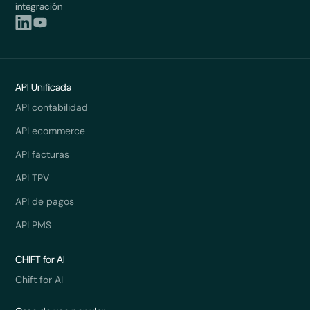
integración
API Unificada
API contabilidad
API ecommerce
API facturas
API TPV
API de pagos
API PMS
CHIFT for AI
Chift for AI