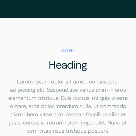
SYNC
Heading
Lorem ipsum dolor sit amet, consectetur
adipiscing elit. Suspendisse varius enim in eros
elementum tristique. Duis cursus, mi quis viverra
ornare, eros dolor interdum nulla, ut commodo
diam libero vitae erat. Aenean faucibus nibh et
justo cursus id rutrum lorem imperdiet. Nunc ut
sem vitae risus tristique posuere.