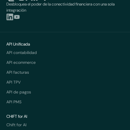
Desbloquea el poder de la conectividad financiera con una sola
integración
API Unificada
API contabilidad
API ecommerce
API facturas
API TPV
API de pagos
API PMS
CHIFT for AI
Chift for AI