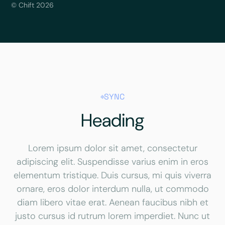
© Chift 2026
SYNC
Heading
Lorem ipsum dolor sit amet, consectetur
adipiscing elit. Suspendisse varius enim in eros
elementum tristique. Duis cursus, mi quis viverra
ornare, eros dolor interdum nulla, ut commodo
diam libero vitae erat. Aenean faucibus nibh et
justo cursus id rutrum lorem imperdiet. Nunc ut