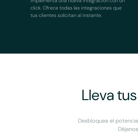
Implementa una nueva integración con un
click. Ofrece todas las integraciones que
tus clientes solicitan al instante.
Lleva tus
Desbloquea el potencial
Déjanos