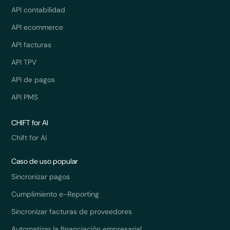
API contabilidad
API ecommerce
API facturas
API TPV
API de pagos
API PMS
CHIFT for AI
Chift for AI
Caso de uso popular
Sincronizar pagos
Cumplimiento e-Reporting
Sincronizar facturas de proveedores
Automatizar la financiación empresarial