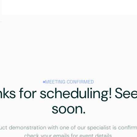
MEETING CONFIRMED
ks for scheduling! Se
soon.
uct demonstration with one of our specialist is confirm
check your emails for event details.