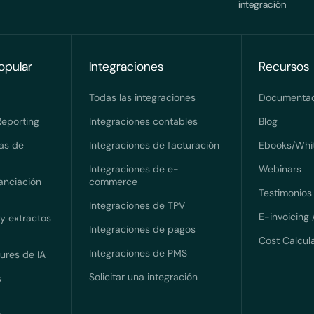
integración
opular
Integraciones
Recursos
Todas las integraciones
Documentaci
eporting
Integraciones contables
Blog
ras de
Integraciones de facturación
Ebooks/Whi
Integraciones de e-
Webinars
nanciación
commerce
Testimonios
Integraciones de TPV
E-invoicing 
 y extractos
Integraciones de pagos
Cost Calcul
Integraciones de PMS
tures de IA
Solicitar una integración
s