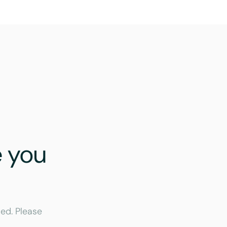
e you
ed. Please