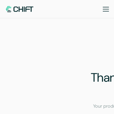
Than
Your prod