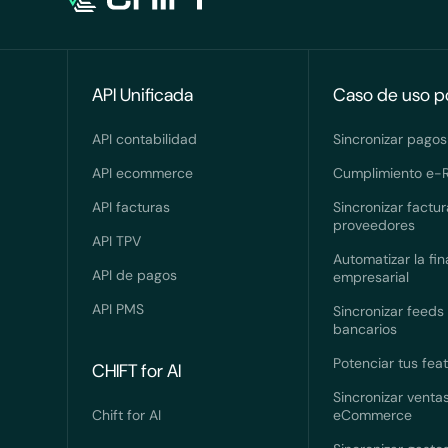
API Unificada
Caso de uso p
API contabilidad
Sincronizar pagos
API ecommerce
Cumplimiento e-R
API facturas
Sincronizar factu
proveedores
API TPV
Automatizar la fi
API de pagos
empresarial
API PMS
Sincronizar feeds
bancarios
Potenciar tus fea
CHIFT for AI
Sincronizar venta
Chift for AI
eCommerce