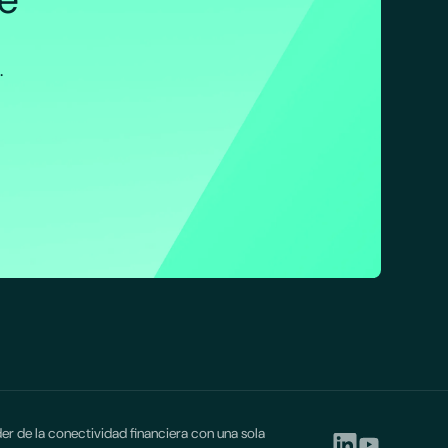
.
er de la conectividad financiera con una sola