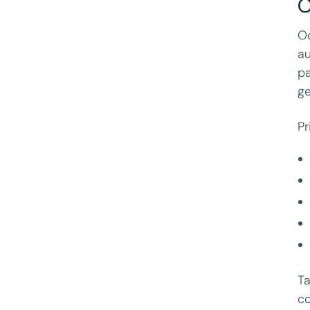
O
Od
au
pa
ge
Pr
Ta
co