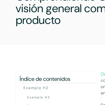
visión general com
producto
O
Índice de contenidos
co
ún
Example H2
en
Example H3
En