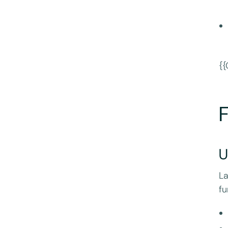
{{
F
U
La
fu