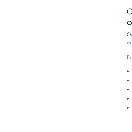
O
c
Od
en
Fu