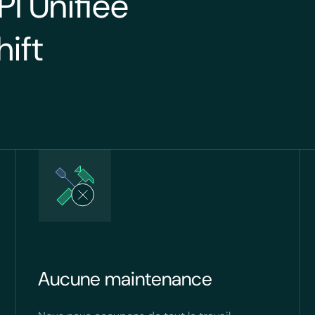
PI Unifiée
ift
Aucune maintenance