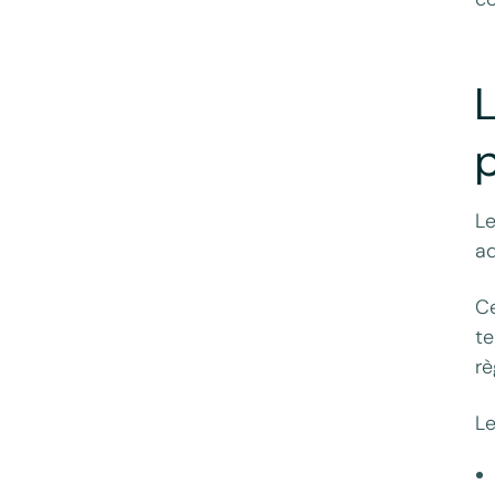
L
p
Le
ad
C
te
rè
Le