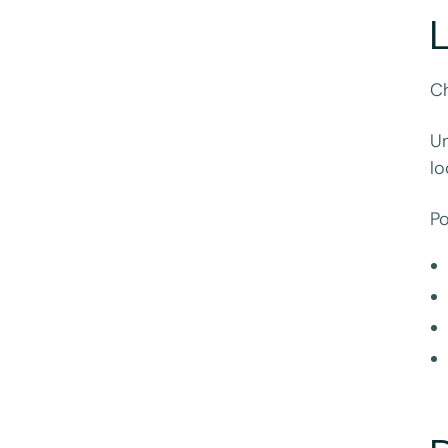
L
Ch
Un
lo
Po