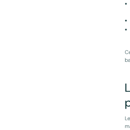
Ce
ba
L
Le
ma