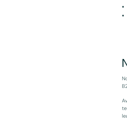
N
No
B
Av
te
le