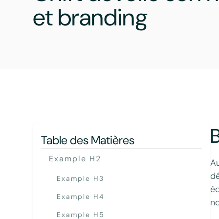
et branding
B
Table des Matières
Example H2
Au
dé
Example H3
éd
Example H4
no
Example H5