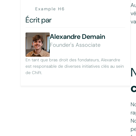
Au
Example H6
vé
Écrit par
va
Alexandre Demain
Founder's Associate
En tant que bras droit des fondateurs, Alexandre
est responsable de diverses initiatives clés au sein
N
de Chift.
No
ra
No
pe