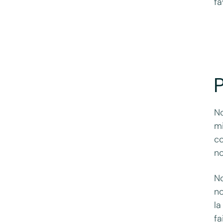
fa
No
mi
co
no
No
no
la
fa