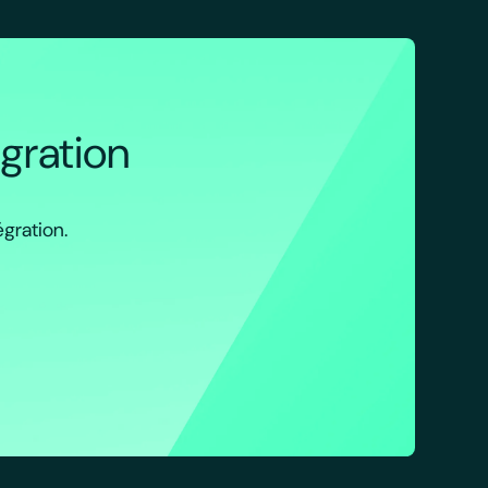
égration
égration.