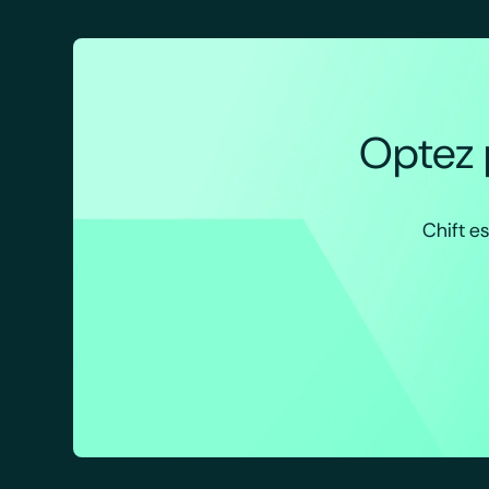
Optez p
Chift es