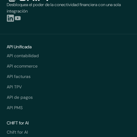
Desbloquea el poder de la conectividad financiera con una sola
integración
API Unificada
API contabilidad
API ecommerce
API facturas
API TPV
API de pagos
API PMS
CHIFT for AI
Chift for AI